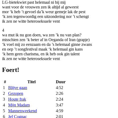
LG-bietekwiet past helemaal ni bij mij
want voor de vrouwen zen ik altijd al geweest
mor ‘k heb ’t gevoel da’k weur gemeje lak de pest
‘k zen tegenwoordig een uitzondering nor ’t schengt
ik zen ne witte heteroseksuele vent
4
wa mut ik nu gon doen, wa zen ’k nu van plan?
misschien zen ‘k beter af in Oeganda of Iran (grapje)
‘k voel mij zo eenzaam en da ’s helemaal ginne zwans
en oep ’t songfestival maak ‘k helemaal gin kans
‘k hem geen charisma, en ik heb ook gin talent
ik zen ne witte heteroseksuele vent
Foert!
#
Titel
Duur
1
Blijve gaan
4:52
2
Gezopen
2:26
3
Houte frak
2:24
4
Mijn Madam
3:47
5
Mannenweekend
4:59
6
Jef Cognac
2:01