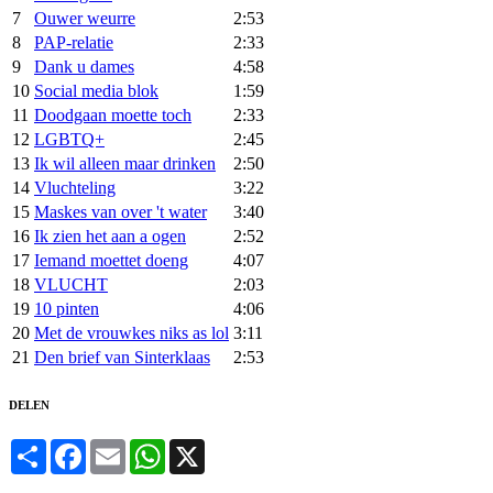
7
Ouwer weurre
2:53
8
PAP-relatie
2:33
9
Dank u dames
4:58
10
Social media blok
1:59
11
Doodgaan moette toch
2:33
12
LGBTQ+
2:45
13
Ik wil alleen maar drinken
2:50
14
Vluchteling
3:22
15
Maskes van over 't water
3:40
16
Ik zien het aan a ogen
2:52
17
Iemand moettet doeng
4:07
18
VLUCHT
2:03
19
10 pinten
4:06
20
Met de vrouwkes niks as lol
3:11
21
Den brief van Sinterklaas
2:53
DELEN
Share
Facebook
Email
WhatsApp
X