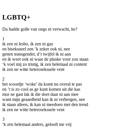
LGBTQ+
Da hadde golle van ongs ni verwacht, he?
1
ik zen ni lesbo, ik zen ni gay
en biseksueel zen ’k zeker ook ni, nee
genen transgender, d’r twijfel ik ni aan
en ik weet ook ni waar de pluske voor zou staan
‘k voel mij zo tristig, ik zen helemaal ni content
ik zen ne witte heteroseksuele vent
2
het woordje ‘woke’ da komt nu overal te pas
en ’t is zo cool as ge kunt komen uit die kas
mor ne gast lak ik die doet daar ni aan mee
want mijn geaardheid kan ik ni verbergen, nee
ik staan alleen, ik kan ni meedoen met den trend
ik zen ne witte heteroseksuele vent
3
‘k zen helemaal anders, gelooft me vrij