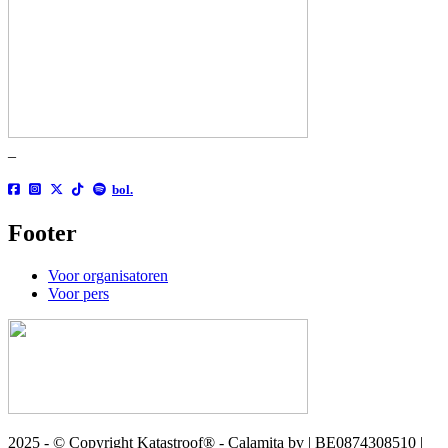
_
bol.
Footer
Voor organisatoren
Voor pers
2025 - © Copyright Katastroof® - Calamita bv | BE0874308510 |