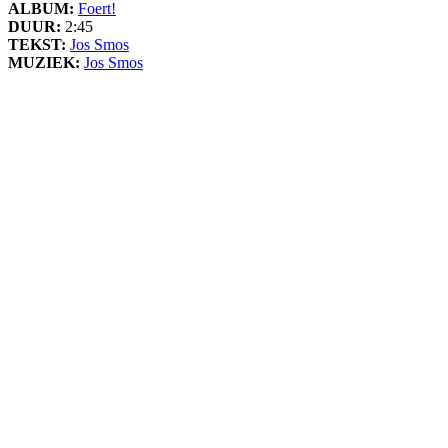
ALBUM:
Foert!
DUUR:
2:45
TEKST:
Jos Smos
MUZIEK:
Jos Smos