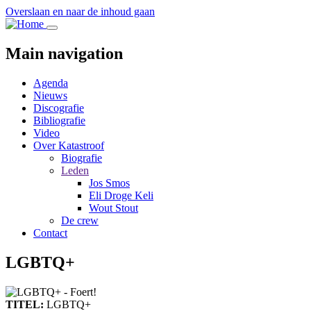
Overslaan en naar de inhoud gaan
Main navigation
Agenda
Nieuws
Discografie
Bibliografie
Video
Over Katastroof
Biografie
Leden
Jos Smos
Eli Droge Keli
Wout Stout
De crew
Contact
LGBTQ+
TITEL:
LGBTQ+