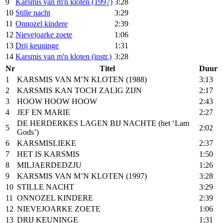
9
Karsmis van m'n kloten (1997)
3:28
10
Stille nacht
3:29
11
Onnozel kindere
2:39
12
Nievejoarke zoete
1:06
13
Drij keuninge
1:31
14
Karsmis van m'n kloten (instr.)
3:28
Nr
Titel
Duur
1
KARSMIS VAN M’N KLOTEN (1988)
3:13
2
KARSMIS KAN TOCH ZALIG ZIJN
2:17
3
HOOW HOOW HOOW
2:43
4
JEF EN MARIE
2:27
DE HERDERKES LAGEN BIJ NACHTE (het ‘Lam
5
2:02
Gods’)
6
KARSMISLIEKE
2:37
7
HET IS KARSMIS
1:50
8
MILJAERDEDZJU
1:26
9
KARSMIS VAN M’N KLOTEN (1997)
3:28
10
STILLE NACHT
3:29
11
ONNOZEL KINDERE
2:39
12
NIEVEJOARKE ZOETE
1:06
13
DRIJ KEUNINGE
1:31