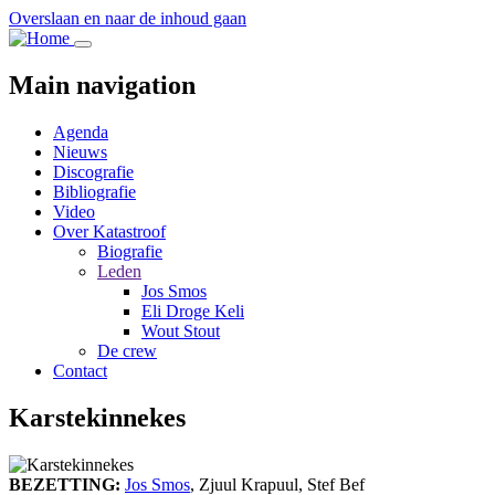
Overslaan en naar de inhoud gaan
Main navigation
Agenda
Nieuws
Discografie
Bibliografie
Video
Over Katastroof
Biografie
Leden
Jos Smos
Eli Droge Keli
Wout Stout
De crew
Contact
Karstekinnekes
BEZETTING:
Jos Smos
, Zjuul Krapuul, Stef Bef