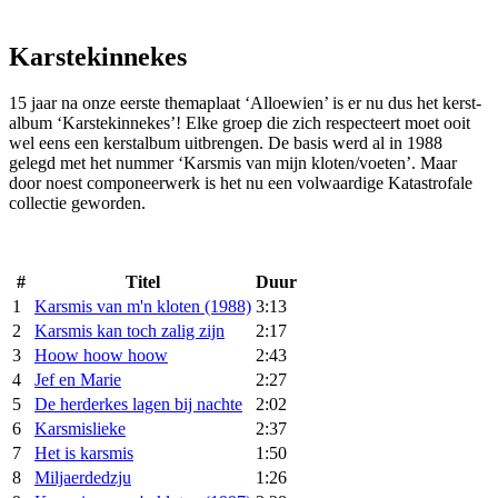
Karstekinnekes
15 jaar na onze eerste themaplaat ‘Alloewien’ is er nu dus het kerst-
album ‘Karstekinnekes’! Elke groep die zich respecteert moet ooit
wel eens een kerstalbum uitbrengen. De basis werd al in 1988
gelegd met het nummer ‘Karsmis van mijn kloten/voeten’. Maar
door noest componeerwerk is het nu een volwaardige Katastrofale
collectie geworden.
#
Titel
Duur
1
Karsmis van m'n kloten (1988)
3:13
2
Karsmis kan toch zalig zijn
2:17
3
Hoow hoow hoow
2:43
4
Jef en Marie
2:27
5
De herderkes lagen bij nachte
2:02
6
Karsmislieke
2:37
7
Het is karsmis
1:50
8
Miljaerdedzju
1:26