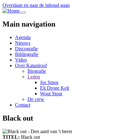
Overslaan en naar de inhoud gaan
Main navigation
Agenda
Nieuws
Discografie
Bibliografie
Video
Over Katastroof
Biografie
Leden
Jos Smos
Eli Droge Keli
Wout Stout
De crew
Contact
Black out
TITEL:
Black out