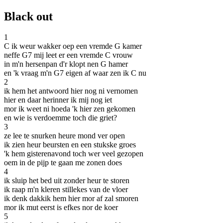
Black out
1
C ik weur wakker oep een vremde G kamer
neffe G7 mij leet er een vremde C vrouw
in m'n hersenpan d'r klopt nen G hamer
en 'k vraag m'n G7 eigen af waar zen ik C nu
2
ik hem het antwoord hier nog ni vernomen
hier en daar herinner ik mij nog iet
mor ik weet ni hoeda 'k hier zen gekomen
en wie is verdoemme toch die griet?
3
ze lee te snurken heure mond ver open
ik zien heur beursten en een stukske groes
'k hem gisterenavond toch wer veel gezopen
oem in de pijp te gaan me zonen does
4
ik sluip het bed uit zonder heur te storen
ik raap m'n kleren stillekes van de vloer
ik denk dakkik hem hier mor af zal smoren
mor ik mut eerst is efkes nor de koer
5