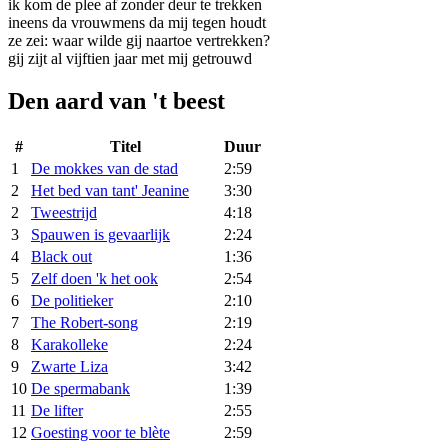
ik kom de plee af zonder deur te trekken
ineens da vrouwmens da mij tegen houdt
ze zei: waar wilde gij naartoe vertrekken?
gij zijt al vijftien jaar met mij getrouwd
Den aard van 't beest
#
Titel
Duur
1
De mokkes van de stad
2:59
2
Het bed van tant' Jeanine
3:30
2
Tweestrijd
4:18
3
Spauwen is gevaarlijk
2:24
4
Black out
1:36
5
Zelf doen 'k het ook
2:54
6
De politieker
2:10
7
The Robert-song
2:19
8
Karakolleke
2:24
9
Zwarte Liza
3:42
10
De spermabank
1:39
11
De lifter
2:55
12
Goesting voor te blète
2:59